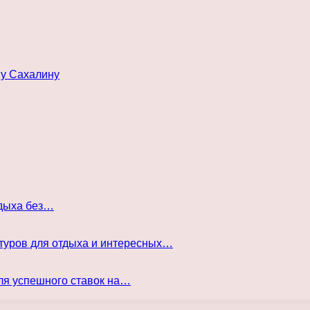
му Сахалину
тдыха без…
туров для отдыха и интересных…
ля успешного ставок на…