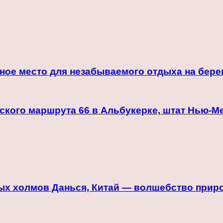
ое место для незабываемого отдыха на берег
кого маршрута 66 в Альбукерке, штат Нью-М
ых холмов Данься, Китай — волшебство при