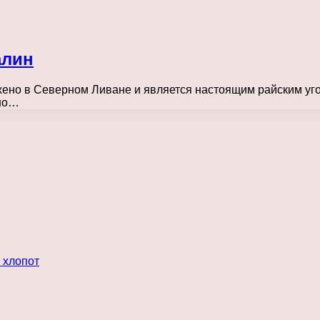
алин
жено в Северном Ливане и является настоящим райским уг
дно…
 хлопот