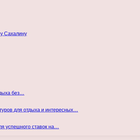
му Сахалину
тдыха без…
туров для отдыха и интересных…
ля успешного ставок на…