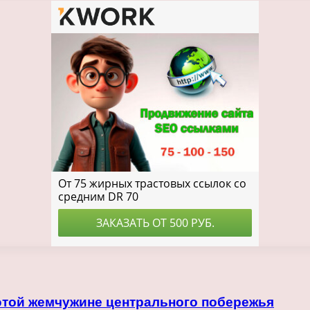
этой жемчужине центрального побережья