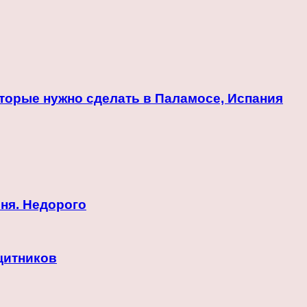
оторые нужно сделать в Паламосе, Испания
ня. Недорого
ащитников