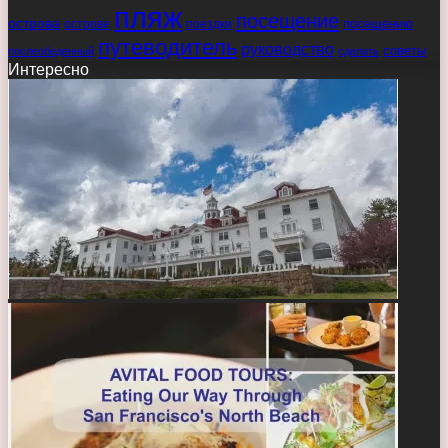
пляж
посещение
острова
острове
поездки
посещению
путеводитель
руководство
советы
послеобеденный
сделать
Интересно