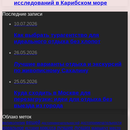
исследований в Карибском море
Последние записи
10.07.2026
Как выбрать турагентство для
идеального отдыха без хлопот
26.05.2026
Лучшие варианты отдыха и экскурсий
по живописному Сахалину
25.05.2026
Куда сходить в Москве для
перезагрузки: идеи для отдыха без
выезда из города
Облако меток
вещей
великолепие
достопримечательности
достопримечательностей
идеальное
красота
лучшие
лучших
маршрут
место
история