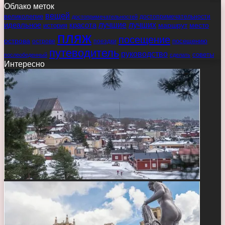
Облако меток
вещей
великолепие
достопримечательности
достопримечательностей
идеальное
красота
лучшие
лучших
маршрут
место
история
пляж
посещение
острова
острове
поездки
посещению
путеводитель
руководство
советы
послеобеденный
сделать
Интересно