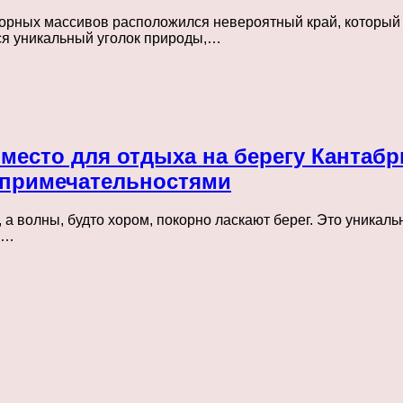
горных массивов расположился невероятный край, который 
ся уникальный уголок природы,…
место для отдыха на берегу Кантаб
опримечательностями
, а волны, будто хором, покорно ласкают берег. Это уника
й…