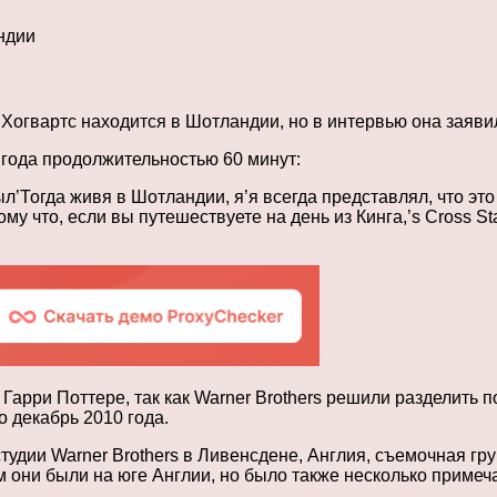
ндии
то Хогвартс находится в Шотландии, но в интервью она заяв
года продолжительностью 60 минут:
ыл’Тогда живя в Шотландии, я’я всегда представлял, что э
тому что, если вы путешествуете на день из Кинга,’s Cross S
о Гарри Поттере, так как Warner Brothers решили разделить 
 декабрь 2010 года.
тудии Warner Brothers в Ливенсдене, Англия, съемочная г
 они были на юге Англии, но было также несколько примеч