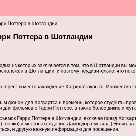
рри Поттера в Шотландии
рри Поттера в Шотландии
дна из которых заключается в том, что в Шотландии вы мо
расположен в Шотландии, и поэтому неудивительно, что не
кспресс и местонахождение Хагрида’закрыть. Множество сц
м фоном для Хогвартса и времени, которое студенты прово
для фильмов о Гарри Поттере, а также более дикие и жутк
ъемок Гарри Поттера в Шотландии, включая поезд Хогвартс
 (Гленко) и местонахождение Дамблдора’могила (Эйлин-на-
аться, и другую важную информацию для посещения.