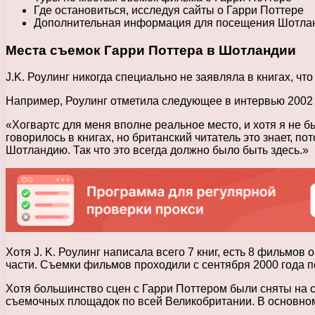
Где остановиться, исследуя сайты о Гарри Поттере
Дополнительная информация для посещения Шотла
Места съемок Гарри Поттера в Шотландии
J.K. Роулинг никогда специально не заявляла в книгах, ч
Например, Роулинг отметила следующее в интервью 2002 
«Хогвартс для меня вполне реальное место, и хотя я не б
говорилось в книгах, но британский читатель это знает, по
Шотландию. Так что это всегда должно было быть здесь.»
Хотя J. K. Роулинг написала всего 7 книг, есть 8 фильмов 
части. Съемки фильмов проходили с сентября 2000 года по
Хотя большинство сцен с Гарри Поттером были сняты на с
съемочных площадок по всей Великобритании. В основном