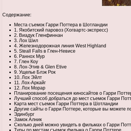
Содержание:
Места съемок Гарри Поттера в Шотландии
1. Якобитский паровоз (Хогвартс-экспресс)
2. Виадук Гленфиннан
3. Лох Шил
4. Железнодорожная линия West Highland
5. Steall Falls в Глен-Невисе
6. Раннох Мур
7. Глен Коу
8. Лох-Этив & Glen Etive
9. Ущелье Блэк Рок
10. Лох Эйлт
11. Лох-Аркайг
12. Лох Морар
Планирование посещения киносайтов о Гарри Потте
Лучший способ добраться до мест съемок Гарри Пот
Карта мест съемок Гарри Поттера в Шотландии
Другие сайты о Гарри Поттере, которые вы можете п
Эдинбург
Замок Алник
Сколько дней можно увидеть в фильмах о Гарри Пот
Туры по местам съемок фильма о Гарри Поттере