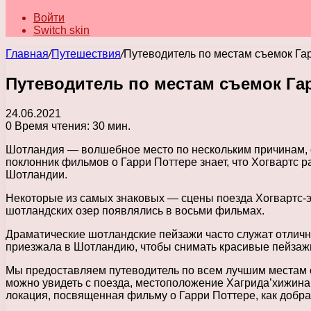
Войти
Switch skin
Главная
/
Путешествия
/
Путеводитель по местам съемок Га
Путеводитель по местам съемок Га
24.06.2021
0
Время чтения: 30 мин.
Шотландия — волшебное место по нескольким причинам, о
поклонник фильмов о Гарри Поттере знает, что Хогвартс 
Шотландии.
Некоторые из самых знаковых — сцены поезда Хогвартс-э
шотландских озер появлялись в восьми фильмах.
Драматические шотландские пейзажи часто служат отличны
приезжала в Шотландию, чтобы снимать красивые пейзажи 
Мы предоставляем путеводитель по всем лучшим местам с
можно увидеть с поезда, местоположение Хагрида’хижина
локация, посвященная фильму о Гарри Поттере, как добр