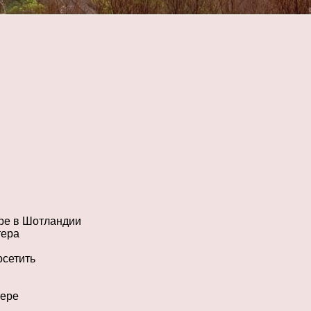
ре в Шотландии
тера
осетить
тере