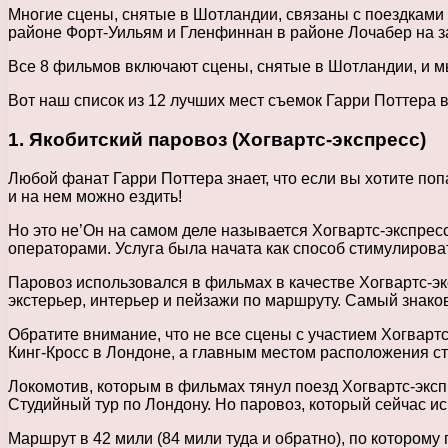
Многие сцены, снятые в Шотландии, связаны с поездками 
районе Форт-Уильям и Гленфиннан в районе Лочабер на з
Все 8 фильмов включают сцены, снятые в Шотландии, и мы
Вот наш список из 12 лучших мест съемок Гарри Поттера 
1. Якобитский паровоз (Хогвартс-экспресс)
Любой фанат Гарри Поттера знает, что если вы хотите поп
и на нем можно ездить!
Но это не’Он на самом деле называется Хогвартс-экспрес
операторами. Услуга была начата как способ стимулиро
Паровоз использовался в фильмах в качестве Хогвартс-эк
экстерьер, интерьер и пейзажи по маршруту. Самый знак
Обратите внимание, что не все сцены с участием Хогварт
Кинг-Кросс в Лондоне, а главным местом расположения ст
Локомотив, которым в фильмах тянул поезд Хогвартс-экспр
Студийный тур по Лондону. Но паровоз, который сейчас ис
Маршрут в 42 мили (84 мили туда и обратно), по которому