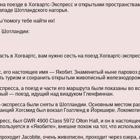
на поезде в Хогвартс-Экспресс и открытыми пространствам
ападе Шотландского нагорья.
’помогу тебе найти их!
в Шотландии:
асть в Хогвартс, вам нужно сесть на поезд Хогвартс-экспре
с, его настоящее имя — Якобит. Знаменитый ныне паровоз 
вать туризм и сохранить открытым живописный железнодор
спресса, а поезд и части его маршрута были показаны во в
овый — поезд, идущий над виадуком Гленфиннан.
с-экспресса были сняты в Шотландии. Основным местом рас
анций Хогсмид был вокзал Гоатленд в Йоркшире. Локомотив
есс, был GWR 4900 Class 5972 Olton Hall, и он в настоящее
пользуется в «Якобите», внешне похож на тот, что использ
 проходит Jacobite, очень живописен, проходит через озера