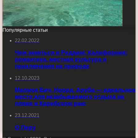
Популярные статьи
22.02.2022
Чем заняться в Реддинг, Калифорния:
романтика, местная культура и
приключения на природе
12.10.2023
Малмок Бич, Ноорд, Аруба — идеальное
место для незабываемого отдыха на
пляже в Карибском раю
23.12.2021
О Перу