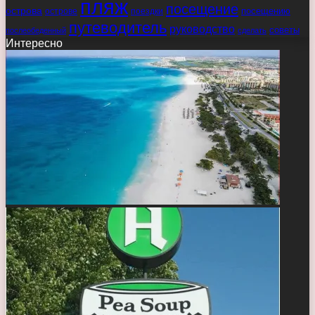
пляж
посещение
острова
острове
поездки
посещению
путеводитель
руководство
советы
послеобеденный
сделать
Интересно