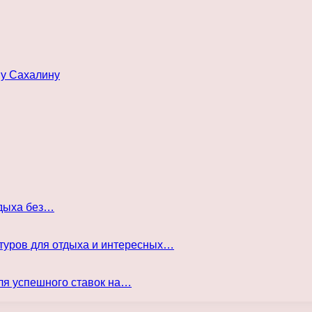
му Сахалину
тдыха без…
туров для отдыха и интересных…
ля успешного ставок на…