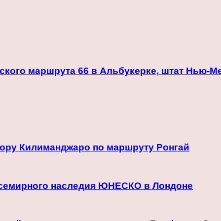
кого маршрута 66 в Альбукерке, штат Нью-М
гору Килиманджаро по маршруту Ронгай
всемирного наследия ЮНЕСКО в Лондоне