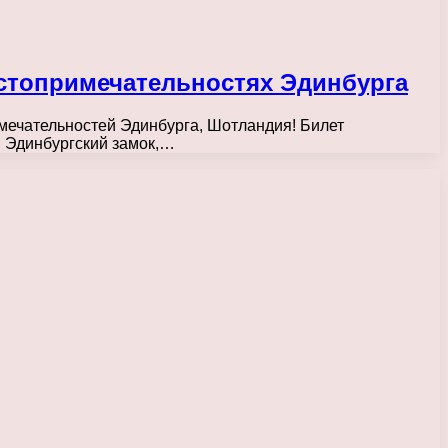
остопримечательностях Эдинбурга
мечательностей Эдинбурга, Шотландия! Билет
й Эдинбургский замок,…