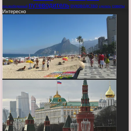
путеводитель
руководство
советы
послеобеденный
сделать
Интересно