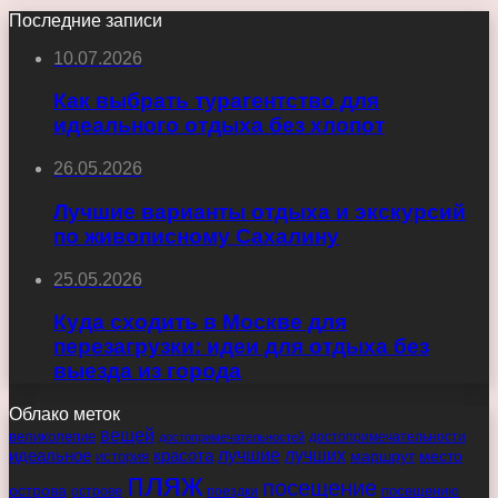
Последние записи
10.07.2026
Как выбрать турагентство для
идеального отдыха без хлопот
26.05.2026
Лучшие варианты отдыха и экскурсий
по живописному Сахалину
25.05.2026
Куда сходить в Москве для
перезагрузки: идеи для отдыха без
выезда из города
Облако меток
вещей
великолепие
достопримечательности
достопримечательностей
идеальное
красота
лучшие
лучших
маршрут
место
история
пляж
посещение
острова
острове
поездки
посещению